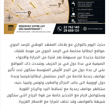
حذرت اليوم بالتوازي مع بلاغات المعهد الوطني للرصد الجوي
،مواقع ايطاليا مختصة في الرصد الجوي من موجة تقلبات
مناخية جديدة غير مسبوقة بعد فترة من الحرارة والاجواء
الصيفية في عدة دول في عز الخريف ،وشددت ذات المواقع
على ان عدة دول من البحر الأبيض المتوسط ستكون تحت تأثير
عواصف رعدية قادمة من البحر ،ستشمل ايطاليا،فرنسا وعدة
دول اوروبية الى جانب الجزائر والمغرب وتونس وليبيا ،حيث
ستظهر عواصف رعدية مع تساقط البرد والرياح القوية
وستتواصل لايام مع التحذير خاصة من قوة الرياح التي ستكون
شبيهة بالعواصف وقد تخلف اضرارا مع الامطار الغزيرة.