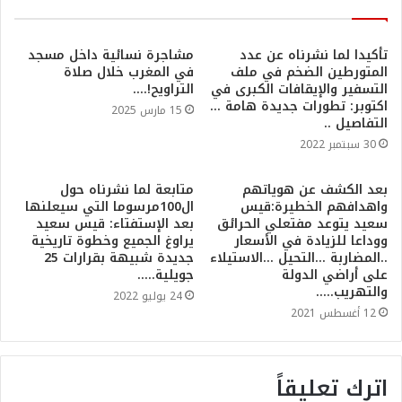
تأكيدا لما نشرناه عن عدد
مشاجرة نسائية داخل مسجد
المتورطين الضخم في ملف
في المغرب خلال صلاة
التسفير والإيقافات الكبرى في
التراويح!….
اكتوبر: تطورات جديدة هامة …
15 مارس 2025
التفاصيل ..
30 سبتمبر 2022
بعد الكشف عن هوياتهم
متابعة لما نشرناه حول
واهدافهم الخطيرة:قيس
ال100مرسوما التي سيعلنها
سعيد يتوعد مفتعلي الحرائق
بعد الإستفتاء: قيس سعيد
ووداعا للزيادة في الأسعار
يراوغ الجميع وخطوة تاريخية
..المضاربة …التحيل …الاستيلاء
جديدة شبيهة بقرارات 25
على أراضي الدولة
جويلية…..
والتهريب…..
24 يوليو 2022
12 أغسطس 2021
اترك تعليقاً