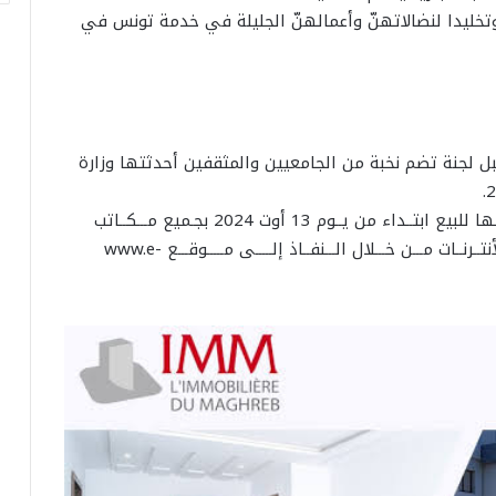
 وذلك تكريما لهنّ وتخليدا لنضالاتهنّ وأعمالهنّ الجليلة في خدمة تونس في
بل لجنة تضم نخبة من الجامعيين والمثقفين أحدثتها وزارة
تعرض هذه الطوابع البريدية والمنتوجات المتصلة بــها للبيع ابتــداء من يــوم 13 أوت 2024 بجـميع مـــكــاتب
البــريد، كــما يــمكـــن اقتنــاؤهـــا عـــــن بـعــد عــبر الأنتــرنــات مـــن خـــلال الـــنفــاذ إلـــــى مـــــوقـــع www.e-