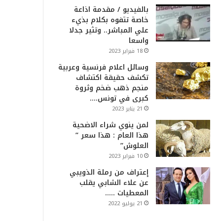
بالفيديو / مقدمة اذاعة
خاصة تتفوه بكلام بذيء
علي المباشر.. وتثير جدلا
واسعا
18 فبراير 2023
وسائل اعلام فرنسية وعربية
تكشف حقيقة اكتشاف
منجم ذهب ضخم وثروة
كبرى في تونس….
21 يناير 2023
لمن ينوي شراء الاضحية
هذا العام : هذا سعر ”
العلوش”
10 فبراير 2023
إعتراف من رملة الذويبي
عن علاء الشابي يقلب
المعطيات …..
21 يوليو 2022