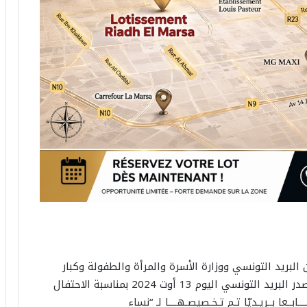
 البريد التونسي ووزارة الأسرة والمرأة والطفولة وكبار
السنّ، ومن أجل تخليد أثر نساء تونسيات مميزات، يصدر البريد التونسي اليوم 13 أوت 2024 بمناسبة الاحتفال
 الوطني للمرأة التونسيّة، سـلسـلـة مـن 23 طــــابــعا بــريـديّا تـم تـخـصيصـهــــا لـ “نساء