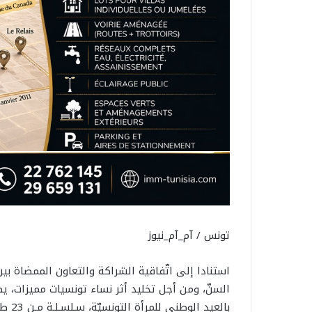
تونس / آم_آم_نيوز
استنادا إلى اتّفاقية الشراكة والتعاون الممضاة بين
بالعيد