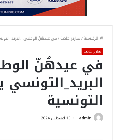
الرئيسية
/
تقارير خاصة
/
في عيدهُنّ الوطني…البريد_التونس
تقارير خاصة
في عيدهُنّ الوط
البريد_التونسي ي
التونسية
admin
13 أغسطس 2024