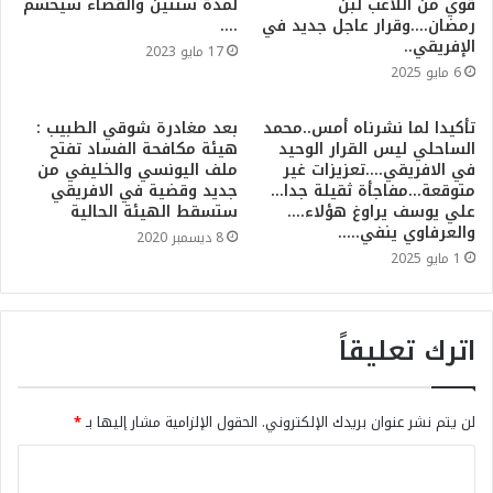
قوي من اللاعب لبن
لمدة سنتين والقضاء سيحسم
رمضان….وقرار عاجل جديد في
….
الإفريقي..
17 مايو 2023
6 مايو 2025
تأكيدا لما نشرناه أمس..محمد
بعد مغادرة شوقي الطبيب :
الساحلي ليس القرار الوحيد
هيئة مكافحة الفساد تفتح
في الافريقي….تعزيزات غير
ملف اليونسي والخليفي من
متوقعة…مفاجأة ثقيلة جدا…
جديد وقضية في الافريقي
علي يوسف يراوغ هؤلاء….
ستسقط الهيئة الحالية
والعرفاوي ينفي…..
8 ديسمبر 2020
1 مايو 2025
اترك تعليقاً
لن يتم نشر عنوان بريدك الإلكتروني.
الحقول الإلزامية مشار إليها بـ
*