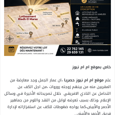
خاص بموقع ام ام نيوز
علم
موقع ام ام نيوز حصريا ،
ان عمار الجمل وجد معارضة من
المقربين منه من بينهم زوجته روروات ،من اجل الكف عن
التحامل عن النادي الافريقي خلال تصريحاته الأخيرة في وسائل
الإعلام ،وذلك بسبب تعرضه لوابل من النقد واللوم من جماهير
الأحمر والأبيض،كما يواجه ضغوطات للكف عن استفزازاته لإدارة
فريق الأحمر والأبيض .