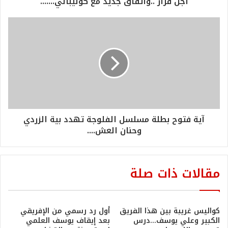
اجل قرار ..واتفاق جديد مع كوليبالي.......
آية فتوح بطلة مسلسل الفلوجة تهدد بية الزردي
وحنان العش....
مقالات ذات صلة
كواليس غريبة بين هذا الفريق
أول رد رسمي من الإفريقي
الكبير وعلي يوسف…درس
بعد إيقاف يوسف العلمي