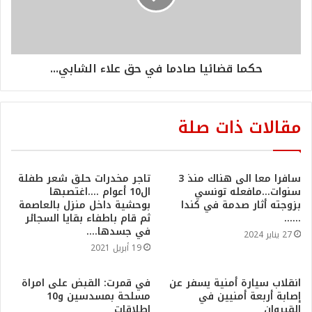
حكما قضائيا صادما في حق علاء الشابي...
مقالات ذات صلة
سافرا معا الى هناك منذ 3
تاجر مخدرات حلق شعر طفلة
سنوات…مافعله تونسي
ال10 أعوام ….اغتصبها
بزوجته أثار صدمة في كندا
بوحشية داخل منزل بالعاصمة
……
ثم قام باطفاء بقايا السجائر
في جسدها….
27 يناير 2024
19 أبريل 2021
انقلاب سيارة أمنية يسفر عن
في قمرت: القبض على امراة
إصابة أربعة أمنيين في
مسلحة بمسدسين و10
القيروان
اطلاقات