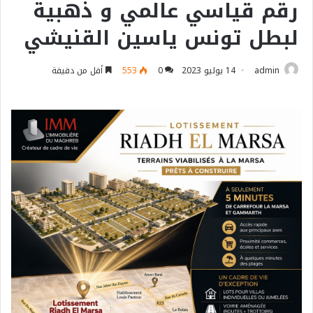
رقم قياسي عالمي و ذهبية
لبطل تونس ياسين القنيشي
admin
14 يوليو 2023
0
553
أقل من دقيقة