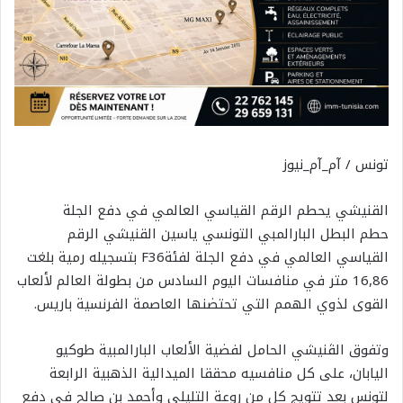
تونس / آم_آم_نيوز
القنيشي يحطم الرقم القياسي العالمي في دفع الجلة
حطم البطل البارالمبي التونسي ياسين القنيشي الرقم
القياسي العالمي في دفع الجلة لفئةF36 بتسجيله رمية بلغت
16,86 متر في منافسات اليوم السادس من بطولة العالم لألعاب
القوى لذوي الهمم التي تحتضنها العاصمة الفرنسية باريس.
وتفوق الڤنيشي الحامل لفضية الألعاب البارالمبية طوكيو
اليابان، على كل منافسيه محققا الميدالية الذهبية الرابعة
لتونس بعد تتويج كل من روعة التليلي وأحمد بن صالح في دفع