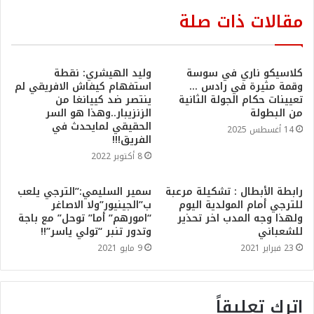
مقالات ذات صلة
كلاسيكو ناري في سوسة
وليد الهيشري: نقطة
وقمة مثيرة في رادس …
استفهام كيفاش الافريقي لم
تعيينات حكام الجولة الثانية
ينتصر ضد كييانغا من
من البطولة
الزنزيبار..وهذا هو السر
الحقيقي لمايحدث في
14 أغسطس 2025
الفريق!!!
8 أكتوبر 2022
رابطة الأبطال : تشكيلة مرعبة
سمير السليمي:”الترجي يلعب
للترجي أمام المولدية اليوم
ب”الجينيور”ولا الاصاغر
ولهذا وجه المدب اخر تحذير
“امورهم” أما” توحل” مع باجة
للشعباني
وتدور تنبر “تولي ياسر”!!
23 فبراير 2021
9 مايو 2021
اترك تعليقاً