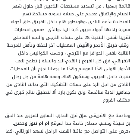
قائمة رسميا ، من تسديد مستحقات اللاعبين قبل حلول شهر
الصيام والإتفاق معهم على صيغة تسوية مستحقاتهم
المتخلدة بذمة النادي ،وهوتطور هام داخل الفريق خاق أجواء
مميزة زادتها أجواء فريق كرة اليد ،والذي حققق انتصارات
تقريبا بنفس النتيجة 28 على حساب الترجي والنجم الساحلي
وقلب فريق الأحمر والأبيض المعطيات آخر لحظة وتأهل للمرحبة
الثانية بنفس الحوافز مع الترجي ، وحسب الكواليس داخل
الافربقي، فإن كل الفروع ( القدم،اليد والسلة ) تطمح للعب
الأدوار الاولى هذا الموسم وهذا ما يجعلنا نجزم بأن المعطيات
تغيرت داخل الفريق، وستكون هناك وقفة هامة من جل رجال
النادي من اجل الرد على حملات التشكيك التي طالت النادي من
جماهير اندية منافسة ،ولن يكون بارد ألا لتحقيق نتائج كبرى في
مختلف الفروع .
ومادمنا مع الافريقي ،فإن فإن المدرب السابق للفريق عبد الحق
بن شيخة وحسب مصادر خاصة جدا لموقع
ام ام نيوز وحصريا
،حرص
على التواصل مع عائلة اللاعب الراحل لسعد الورتاني ،كما