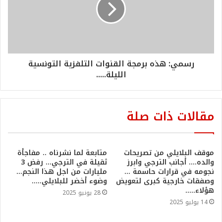
رسمي: هذه برمجة القنوات التلفزية التونسية
الليلة.....
مقالات ذات صلة
موقف البلايلي من تصريحات
متابعة لما نشرناه .. مفاجأة
والده…. أجانب الترجي وابرز
ثقيلة في الترجي… رفض 3
نجومه في قرارات حاسمة …
مليارات من اجل هذا النجم…
وصفقات خارجية كبرى لتعويض
وضوء أخضر للبلايلي…..
هؤلاء…..
28 يونيو 2025
14 يوليو 2025