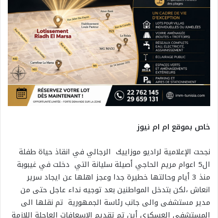
خاص بموقع ام ام نيوز
نجحت الإعلامية لراديو موزاييك الرجالي في انقاذ حياة طفلة
ال5 اعوام مريم الحاجي أصيلة سليانة التي دخلت في غيبوبة
منذ 3 أيام وحالتها خطيرة جدا وعجز اهلها عن ايجاد سرير
انعاش ،لكن بتدخل المواطنين بعد توجيه نداء عاجل حتى من
مدير مستشفى والى جانب رئاسة الجمهورية تم نقلها الى
المستشفى العسكري أين تم تقديم الاسعافات العاجلة اللازمة