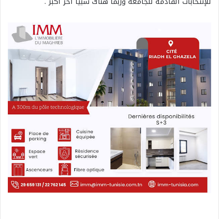
للإنتخابات القادمة للجامعة وربما هناك سبيا آخر اكبر .