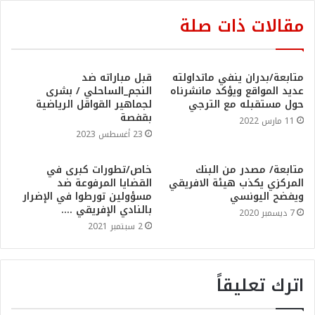
مقالات ذات صلة
متابعة/بدران ينفي ماتداولته
قبل مباراته ضد
عديد المواقع ويؤكد مانشرناه
النجم_الساحلي / بشرى
حول مستقبله مع الترجي
لجماهير القواقل الرياضية
بقفصة
11 مارس 2022
23 أغسطس 2023
متابعة/ مصدر من البنك
خاص/تطورات كبرى في
المركزي يكذب هيئة الافريقي
القضايا المرفوعة ضد
ويفضح اليونسي
مسؤولين تورطوا في الإضرار
بالنادي الإفريقي ….
7 ديسمبر 2020
2 سبتمبر 2021
اترك تعليقاً