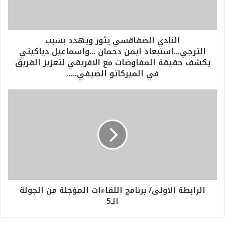
النادي الصفاقسي يثور ويهدد بسبب
الترجي...استبعاد ايمن دحمان ...واسماعيل دياكيتي
يكشف حقيقة المفاوضات مع الافريقي لتعزيز الفريق
في الميركاتو الصيفي.....
الرابطة الأولى/ برنامج اللقاءات المؤجلة من الجولة
الـ5