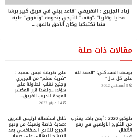
زياد الجزيري : الافريقي "قاعد يبني في فريق كبير برشا
محليا وقاريا".."وقف" الترجي بنجومه "وتفوق" عليه
فنيا تكتيكيا وكان الأحق بالفوز....
مقالات ذات صلة
يوسف المساكني: “الحمد لله
على طريقة قيس سعيد :
على كل حال”
“ضربة معلم” من الجزيري
وجنيح تقلب الطاولة على
3 أغسطس 2022
هؤلاء…ولهذا قرر المكشر
العودة لتدريب الفريق….
14 فبراير 2023
طوكيو 2020 : أيمن باشا يقترب
خلال استقباله لرئيس الفريق
من التتويج الأولمبي في رفع
:هدية خاصة وثمينة من وديع
الأثقال
الجرئ للنادي الصفاقسي بعد
الترشح للنهائي على حساب