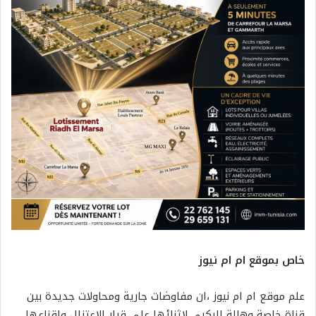
خاص بموقع ام ام نيوز
علم موقع ام ام نيوز ،ان مفاوضات جارية ومحاولات جديدة بين
قناة خاصة وهالة الركبي لإثنائها على قرار الإعتزال واقناعها