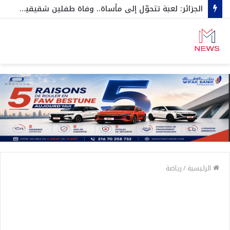
الجزائر: لعبة تتحوّل إلى مأساة.. وفاة طفلين شقيقين اختناقا داخل صندوق سيارة…وهكذا نجاح الثالث بأعجوبة
الرئيسية
/
رياضة