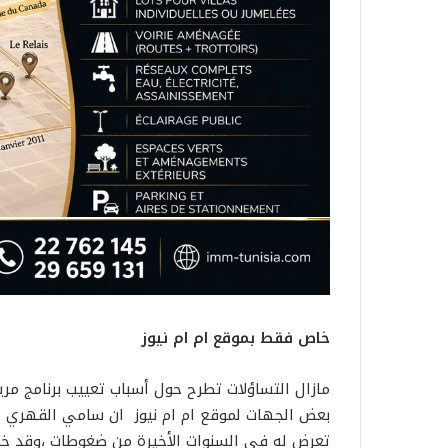
خاص فقط بموقع ام ام نيوز
مازال التساؤلات تطرح حول أسباب تعييب برنامج مري
بعض الجهات لموقع ام ام نيوز ان سامي القهري لم 
تعرض له في السنوات الأخيرة من ضغوطات ،وقد خير 