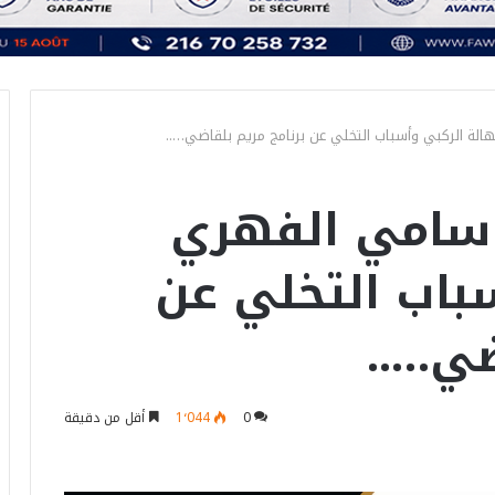
لة الركبي وأسباب التخلي عن برنامج مريم بلقاضي…..
 سامي الفهري
سباب التخلي عن
ضي…..
0
1٬044
أقل من دقيقة