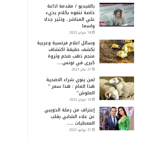
بالفيديو / مقدمة اذاعة
خاصة تتفوه بكلام بذيء
علي المباشر.. وتثير جدلا
واسعا
18 فبراير 2023
وسائل اعلام فرنسية وعربية
تكشف حقيقة اكتشاف
منجم ذهب ضخم وثروة
كبرى في تونس….
21 يناير 2023
لمن ينوي شراء الاضحية
هذا العام : هذا سعر ”
العلوش”
10 فبراير 2023
إعتراف من رملة الذويبي
عن علاء الشابي يقلب
المعطيات …..
21 يوليو 2022