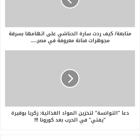
متابعة/ كيف ردت سارة الحناشي على اتهامها بسرقة
مجوهرات فنانة معروفة في مصر.....
دعا "التوانسة" لتخزين المواد الغذائية: زكريا بوقيرة
"يفتي" في الحرب بعد كورونا !!!