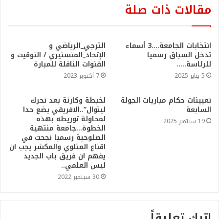
مقالات ذات صلة
انتخابات الجامعة….3 أسماء
الترجي_الرياضي و
تدخل السباق رسميا
الإتحاد_المنستيري / التوقيت و
للرئاسة…..
القنوات الناقلة للمبارة
5 يناير 2025
7 أكتوبر 2023
تعيينات حكام مباريات الجولة
لخبطة وكارثة بعد تحرك
السابعة
ليتوال”..الافريقي يضع حدا
لمحاولة توريطه بهذه
19 سبتمبر 2025
الخطوة…جامعة منتهية
الصلوحية رسميا نجحت في
اقناع المتلوي والمكشر يجب ان
يفهم ان فريق باب الجديد
ليس العلمي..
30 سبتمبر 2022
اترك تعليقاً