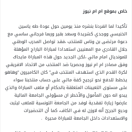
خاص بموقع ام ام نيوز
تأكيدا لما انفردنا بنشره منذ يومين حول عودة طه ياسين
الخنيسي ووجدي كشريدة وسعد بقير وربما فرجاني ساسي مع
دعوة مرتضى بن وناس للمنتخب ،فقد تواصل المدرب الوطني
جلال القادري مع المعنيين استعدادا لمباراة الباراج المؤهلة
للمونديال امام مالي ،لكن الجديد حول هذه المباراة مايحاك
وفق مصادر ام ام نيوز وحصريا ضد المنتخب من الاتحاد الافريقي
لكرة القدم الذي استهدف المنتخب في” كان الكاميرون “وهاهو
يخطط للدفع نحو ترجيح كفة مالي على حساب منتخبنا سواء
على مستوى التعيبنات المتعلقة بالحكام أو ملعب المباراة والذي
يبدو انه دون المأمول والأخطر ان مسؤولي الجامعة المالية
عارضوا زيارة تفقدية لوفد من الجامعة التونسية للملعب ليثبت
وديع الجرئ أنه لاوزن له في الكاف، كما أن التحضيرات
والاستعدادات داخل الجامعة للمباراة محيرة .