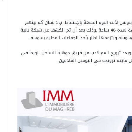
علم موقع ،ان النيابة العمومية بالمحكمة الابتدائية بتونس،اذنت اليوم الجمعة بالإحتفاظ ب5 شبان كم بينهم
لاعب معروف ينتمي لفريق كبير وعريق خارج العاصمة لمدة 48 ساعة ،وذلك بعد أن تم الكشف عن شبكة ثانية
سة ويتزعمها اطار بأحد الجماعات المحلية بسوسة.
 وبعد ترويج اسم لاعب من فريق جوهرة الساحل تورط في
ل مايتم ترويجه في اليومين القادمين .