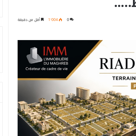
…..
0
1٬004
أقل من دقيقة