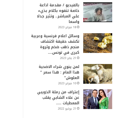
بالفيديو / مقدمة اذاعة
خاصة تتفوه بكلام بذيء
علي المباشر.. وتثير جدلا
واسعا
18 فبراير 2023
وسائل اعلام فرنسية وعربية
تكشف حقيقة اكتشاف
منجم ذهب ضخم وثروة
كبرى في تونس….
21 يناير 2023
لمن ينوي شراء الاضحية
هذا العام : هذا سعر ”
العلوش”
10 فبراير 2023
إعتراف من رملة الذويبي
عن علاء الشابي يقلب
المعطيات …..
21 يوليو 2022