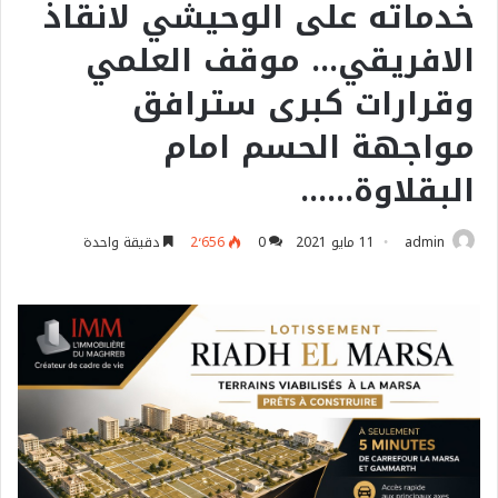
خدماته على الوحيشي لانقاذ
الافريقي… موقف العلمي
وقرارات كبرى سترافق
مواجهة الحسم امام
البقلاوة……
admin
11 مايو 2021
0
2٬656
دقيقة واحدة