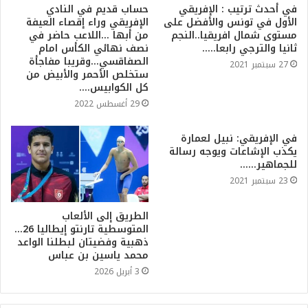
في أحدث ترتيب : الإفريقي
حساب قديم في النادي
الأول في تونس والأفضل على
الإفريقي وراء إقصاء العيفة
مستوى شمال افريقيا..النجم
من أبها …اللاعب حاضر في
ثانيا والترجي رابعا…..
نصف نهائي الكأس امام
الصفاقسي…وقريبا مفاجأة
27 سبتمبر 2021
ستخلص الأحمر والأبيض من
كل الكوابيس….
29 أغسطس 2022
في الإفريقي: نبيل لعمارة
يكذب الإشاعات ويوجه رسالة
للجماهير……
23 سبتمبر 2021
الطريق إلى الألعاب
المتوسطية تارنتو إيطاليا 26…
ذهبية وفضيتان لبطلنا الواعد
محمد ياسين بن عباس
3 أبريل 2026