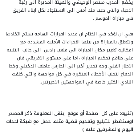
يخضع المدرب منتصر الوحيشي والهيئة المديرة الى رغبة
الاحباء والتي دعت منذ أمس الى الاستنجاد بكل ابناء الفريق
في مباراة الموسم .
بقي ان نؤكد في الختام ان عديد القرارات الهامة سيتم اتخاذها
وتتعلق بالمباراة من بينها الاجراءات الأمنية المشددة مع
امكانية تغيير مكان المباراة الى ملعب رادس الى جانب التنبيه
على طاقم تحكيم المباراة ،اما على مستوى الافريقي فان
الاطار الفني وجه تحذير أخير الى الحارس عاطف الدخيلي وخط
الدفاع لتجنب الأخطاء المتكررة في كل مواجهة والتي كلفت
النادي الكثير خاصة في المواجهتين الاخيرتين.
(
تنبيه: على كل صفحة أو موقع ينقل المعلومة ذكر المصدر
اوسنضطر للتبليغ وتقديم قضية مثلما حصل مع شبكة احداث
اليوم والمشرفين عليه )