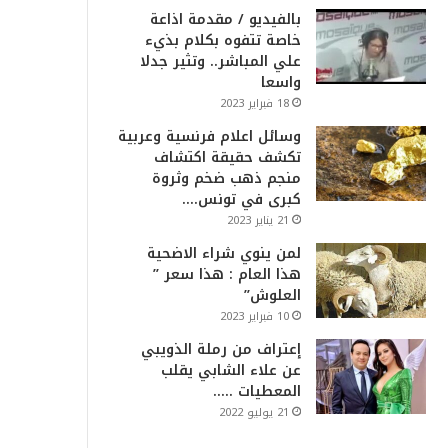
بالفيديو / مقدمة اذاعة
خاصة تتفوه بكلام بذيء
علي المباشر.. وتثير جدلا
واسعا
18 فبراير 2023
وسائل اعلام فرنسية وعربية
تكشف حقيقة اكتشاف
منجم ذهب ضخم وثروة
كبرى في تونس….
21 يناير 2023
لمن ينوي شراء الاضحية
هذا العام : هذا سعر ”
العلوش”
10 فبراير 2023
إعتراف من رملة الذويبي
عن علاء الشابي يقلب
المعطيات …..
21 يوليو 2022