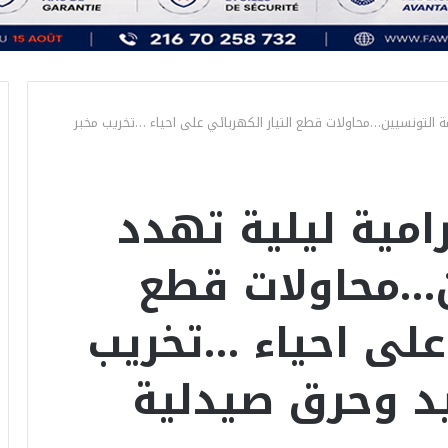
ة التونسيين…محاولات قطع التيار الكهربائي على احياء …تخريب مخبر
امية ليلية تهدد
ن…محاولات قطع
 على احياء …تخريب
يد وحرق صيدلية