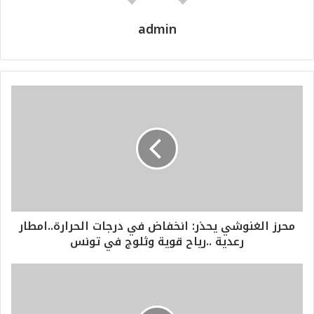
admin
محرز الغنوشي يحذر: انخفاض في درجات الحرارة..امطار
رعدية ..رياح قوية وثلوج في تونس