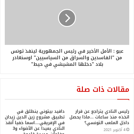
عبو : الأمل الأخير في رئيس الجمهورية لينفذ تونس
من "الفاسدين والسراق من السياسيين" اوسنغادر
بلاد "دخلها المشيشي في حيط"
مقالات ذات صلة
رئيس النادي يتراجع عن قرار
دافيد بيتوني ينطلق في
اتخذه منذ ساعات …ماذا يحصل
تطبيق مشروع زين الدين زيدان
داخل الملعب التونسي؟
في الإفريقي….اسما خفيا أنقذ
النادي بعيدا عن الأضواء و3
4 أكتوبر 2021