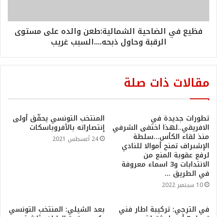
فظيع في الضاحية الشمالية:طعن والده على مستوى
الرقبة وحاول ذبحه....السبب غريب
مقالات ذات صلة
تطورات جديدة في
المنتخب التونسي يحقّق أولى
الافريقي..لهذا اختفى الشرفي
إنتصاراته بالأفروباسكات
منذ لقاء الكأس…سلطة
24 أغسطس 2021
الإشىراف تمنح أموالا للنادي
لرفع عقوبة المنع من
الانتدابات و3 اسماء معروفة
في الطريق …
10 سبتمبر 2022
في الترجي: تركيبة اطار فني
بعد الشيلي: المنتخب التونسي