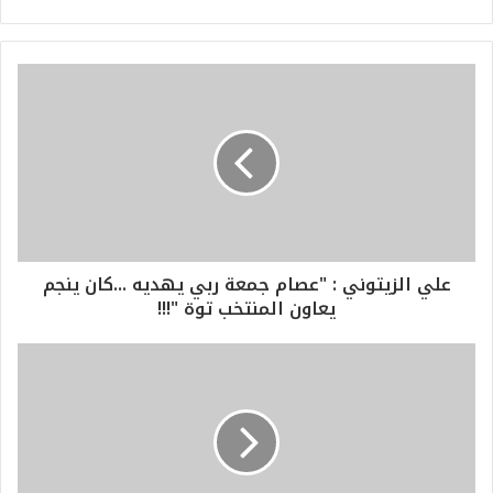
علي الزيتوني : "عصام جمعة ربي يهديه ...كان ينجم
يعاون المنتخب توة "!!!