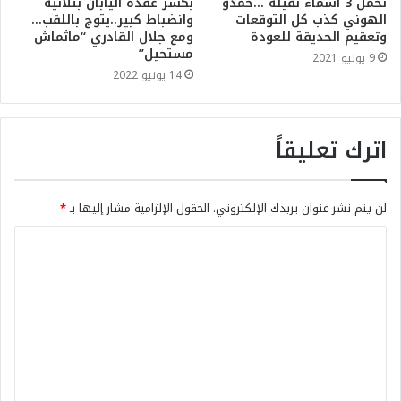
تحمل 3 أسماء ثقيلة …حمدو
بكسر عقدة اليابان بثلاثية
الهوني كذب كل التوقعات
وانضباط كبير..يتوج باللقب…
وتعقيم الحديقة للعودة
ومع جلال القادري “ماثماش
مستحيل”
9 يوليو 2021
14 يونيو 2022
اترك تعليقاً
لن يتم نشر عنوان بريدك الإلكتروني.
الحقول الإلزامية مشار إليها بـ
*