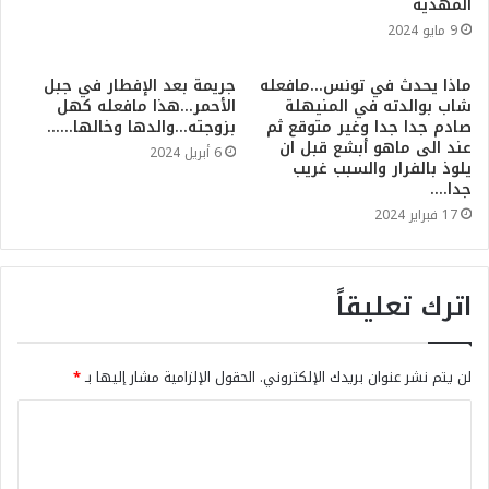
المهدية
9 مايو 2024
ماذا يحدث في تونس…مافعله
جريمة بعد الإفطار في جبل
شاب بوالدته في المنيهلة
الأحمر…هذا مافعله كهل
صادم جدا جدا وغير متوقع ثم
بزوجته…والدها وخالها……
عند الى ماهو أبشع قبل ان
6 أبريل 2024
يلوذ بالفرار والسبب غريب
جدا….
17 فبراير 2024
اترك تعليقاً
لن يتم نشر عنوان بريدك الإلكتروني.
الحقول الإلزامية مشار إليها بـ
*