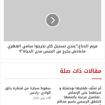
مريم الدباغ:"عندي تسجيل كان نخرجوا سامي الفهري
ماعادش يخرج من الحبس مدى الحياة"!!
مقالات ذات صلة
أم تعنّف طفليها بوحشيّة و
سقوط سيارة من قنطرة حلق
تحيلهما على الإنعاش
الوادي -رادس
..تفاصيل مرعبة يكشفها
2 يناير 2021
الناطق الرسمي باسم محاكم