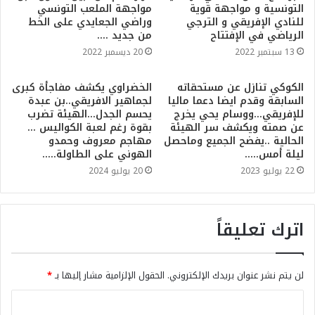
التونسية و مواجهة قوية
مواجهة الملعب التونسي
للنادي الإفريقي و الترجي
وراضي الجعايدي على الخط
الرياضي في الإفتتاح
من جديد ….
13 سبتمبر 2022
20 ديسمبر 2022
الكوكي تنازل عن مستحقاته
الخضراوي يكشف مفاجأة كبرى
السابقة وقدم ايضا دعما ماليا
لجماهير الافريقي..بن عبدة
للإفريقي…ووسام يحي يخرج
يحسم الجدل…الهيئة تضرب
عن صمته ويكشف سر الهيئة
بقوة رغم لعبة الكواليس …
الحالية ..يفضح الجميع وماحصل
مهاجم معروف وحمدو
ليلة أمس…..
الهوني على الطاولة…..
22 يوليو 2023
20 يوليو 2024
اترك تعليقاً
لن يتم نشر عنوان بريدك الإلكتروني.
الحقول الإلزامية مشار إليها بـ
*