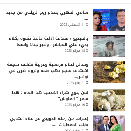
سامي الفهري يصدم ريم الرياحي من جديد
….
11 أغسطس 2022
بالفيديو / مقدمة اذاعة خاصة تتفوه بكلام
بذيء علي المباشر.. وتثير جدلا واسعا
18 فبراير 2023
وسائل اعلام فرنسية وعربية تكشف حقيقة
اكتشاف منجم ذهب ضخم وثروة كبرى في
تونس….
21 يناير 2023
لمن ينوي شراء الاضحية هذا العام : هذا
سعر ” العلوش”
10 فبراير 2023
إعتراف من رملة الذويبي عن علاء الشابي
يقلب المعطيات …..
21 يوليو 2022