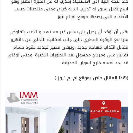
كما تتجه النية الى الاستنجاد بمدرب له من الخبرة الكثير وهو
اسم ثقيل سبق له تدريب اندية كبرى وحتى منتخبنات حسب
الأصداء التي رصدها موقع ام ام نيوز.
بقي أن نؤكد أن رحيل يان ساس غير مستبعد واللاعب يتفاوض
سرا مع الوكرة القطري ،للى جانب امكانية التخلي عن دانهيو
مقابل انتداب مهاجم جديد ،ويبقى مصير تجديد عقود حسام
تقا،بن علي ومرياح مجهول بعد النطورات الاخيرة ،وحتى توغاي
قد بجد نفسه خارج اسوار الحديقة .
(
هذا المقال خاص بموقع ام ام نيوز )