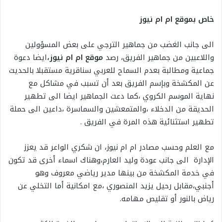
خاص بموقع ام ام نيوز
الى جانب الغضب من جماهير الترجي على بعض المسؤولين
واللاعبين من جماهير الفريق، رصد
موقع ام ام نيوز،
ايضا دعوة
جماعية ومطالبة بعدم السماح للعربي سناقرية مستقبلا بالحديث
عن المكشخة وبإسم الفريق بعد أن تسبب في مشاكل مع
نهاية الموسم الكروي ،كما دعت الجماهير ايضا الى تطهير
الحديقة من الدخلاء ،والمتمعشين والسماسرة ،داعين الى حملة
تطهير استثنائية هذه المرة في الفريق .
مع العلم وحسب مصادر ام ام نيوز، ان شكري الواعر قد يعزز
الإدارة الى جانب عودة وليد العارم،وهناك اسماء أخرى قد تكون
في خدمة المكشخة من بينها مدير رياضي معروف وهو
أجنبي،مقابل رحيل يزيد المنصوري ،مع امكانية أما التخلي عن
رياض بالنور أو تقليص مهامه.