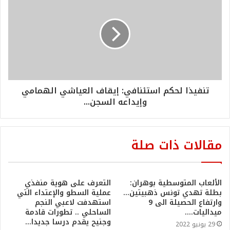
تنفيذا لحكم استئنافي: إيقاف العياشي الهمامي
وإيداعه السجن...
مقالات ذات صلة
الألعاب المتوسطية بوهران:
التعرف على هوية منفذي
بطلة تهدي تونس ذهبيتين…
عملية السطو والإعتداء التي
وارتفاع الحصيلة الى 9
استهدفت لاعبي النجم
ميداليات….
الساحلي .. تطورات قادمة
وجنيح يقدم درسا جديدا…
29 يونيو 2022