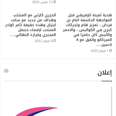
12 مارس 2023
هدية ثمينة للإفريقي قبل
الخزري كارثي مع المنتخب
المواجهة الحاسمة امام بن
وهداف من جديد مع سانت
قردان… تعزيز هام وتحركات
ايتيان وهذه حقيقة تآمر كوادر
كبرى في الكواليس….والاحمر
المنتخب لإقصاء حنبعل
والأبيض كان حاضرا في
المجبري وقراره النهائي…..
الميركاتو واتفق مع 4
6 فبراير 2022
لاعبين…..
1 فبراير 2023
إعلان