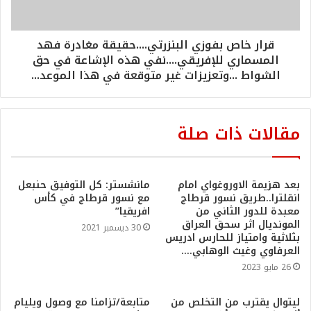
قرار خاص بفوزي البنزرتي....حقيقة مغادرة فهد
المسماري للإفريقي....نفي هذه الإشاعة في حق
الشواط ...وتعزيزات غير متوقعة في هذا الموعد...
مقالات ذات صلة
بعد هزيمة الاوروغواي امام
مانشستر: كل التوفيق حنبعل
انقلترا..طريق نسور قرطاج
مع نسور قرطاج في كأس
معبدة للدور الثاني من
افريقيا”
المونديال اثر سحق العراق
30 ديسمبر 2021
بثلاثية وامتياز للحارس ادريس
العرفاوي وغيث الوهابي….
26 مايو 2023
ليتوال يقترب من التخلص من
متابعة/تزامنا مع وصول ويليام