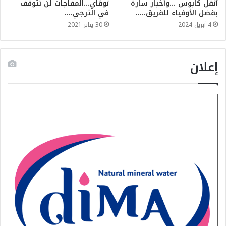
أثقل كابوس …وأخبار سارة
توڨاي…المفاجات لن تتوقف
بفضل الأوفياء للفريق…..
في الترجي….
4 أبريل 2024
30 يناير 2021
إعلان