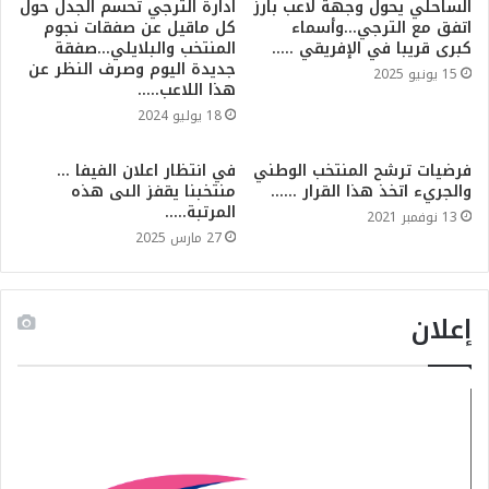
الساحلي يحول وجهة لاعب بارز
ادارة الترجي تحسم الجدل حول
اتفق مع الترجي…وأسماء
كل ماقيل عن صفقات نجوم
كبرى قريبا في الإفريقي …..
المنتخب والبلايلي…صفقة
جديدة اليوم وصرف النظر عن
15 يونيو 2025
هذا اللاعب…..
18 يوليو 2024
فرضيات ترشح المنتخب الوطني
في انتظار اعلان الفيفا …
والجريء اتخذ هذا القرار ……
منتخبنا يقفز الىى هذه
المرتبة…..
13 نوفمبر 2021
27 مارس 2025
إعلان