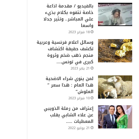
بالفيديو / مقدمة اذاعة
خاصة تتفوه بكلام بذيء
علي المباشر.. وتثير جدلا
واسعا
18 فبراير 2023
وسائل اعلام فرنسية وعربية
تكشف حقيقة اكتشاف
منجم ذهب ضخم وثروة
كبرى في تونس….
21 يناير 2023
لمن ينوي شراء الاضحية
هذا العام : هذا سعر ”
العلوش”
10 فبراير 2023
إعتراف من رملة الذويبي
عن علاء الشابي يقلب
المعطيات …..
21 يوليو 2022