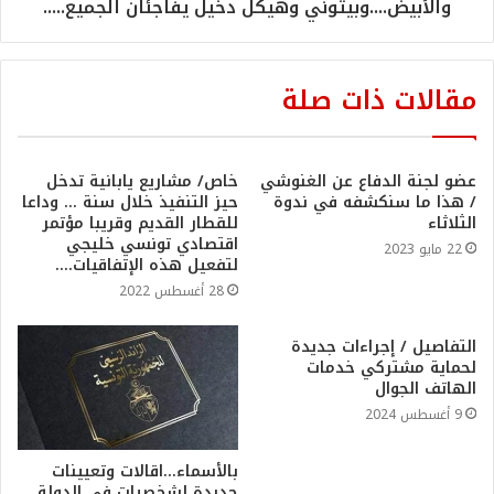
والأبيض....وبيتوني وهيكل دخيل يفاجئان الجميع.....
مقالات ذات صلة
عضو لجنة الدفاع عن الغنوشي
خاص/ مشاريع يابانية تدخل
/ هذا ما سنكشفه في ندوة
حيز التنفيذ خلال سنة … وداعا
الثلاثاء
للقطار القديم وقريبا مؤتمر
اقتصادي تونسي خليجي
22 مايو 2023
لتفعيل هذه الإتفاقيات….
28 أغسطس 2022
التفاصيل / إجراءات جديدة
لحماية مشتركي خدمات
الهاتف الجوال
9 أغسطس 2024
بالأسماء…اقالات وتعيينات
جديدة لشخصيات في الدولة