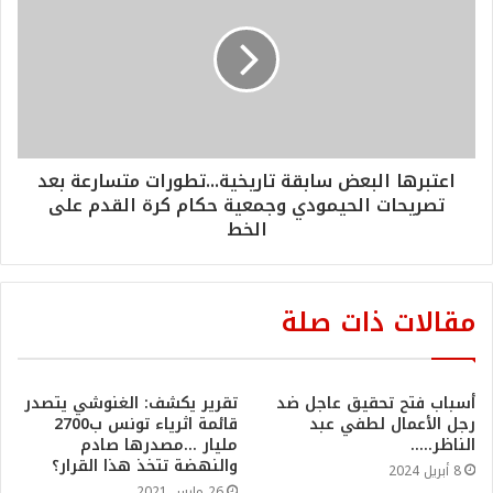
اعتبرها البعض سابقة تاريخية...تطورات متسارعة بعد
تصريحات الحيمودي وجمعية حكام كرة القدم على
الخط
مقالات ذات صلة
أسباب فتح تحقيق عاجل ضد
تقرير يكشف: الغنوشي يتصدر
رجل الأعمال لطفي عبد
قائمة اثرياء تونس ب2700
الناظر…..
مليار …مصدرها صادم
والنهضة تتخذ هذا القرار؟
8 أبريل 2024
26 مارس 2021