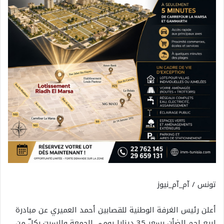
تونس / آم_آم_نيوز
أعلن رئيس الغرفة الوطنية للقصابين أحمد العميري عن مبادرة
لبيع لحم الضأن بسعر 35 دينارا يومي الجمعة والسبت بكلّ من