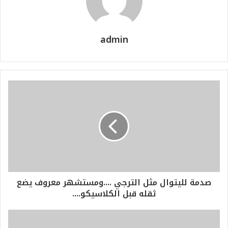
admin
صدمة لليتوال مثل الترجي ....ومستشهر معروف يضع
ثقله قبل الكلاسيكو....