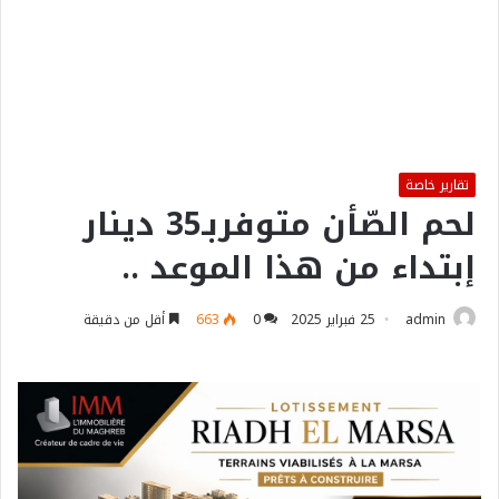
تقارير خاصة
لحم الصّأن متوفربـ35 دينار
إبتداء من هذا الموعد ..
admin
25 فبراير 2025
0
663
أقل من دقيقة