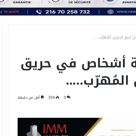
لبيع البنزين المُهرّب…..
نية أشخاص في حريق
المُهرّب…..
0
304
أقل من دقيقة