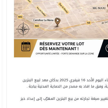
أصيب 8 أشخاص حروق متفاوتة إثر اندلاع حريق مساء اليوم الأحد 16 فيفري 2025 بدكان معد لبيع البنزين
 وفق ما افاد به مصدر من الحماية المدنية بباجة .
ير صبغة تجارته من بيع البنزين المهرّب إلى إعداد خبز