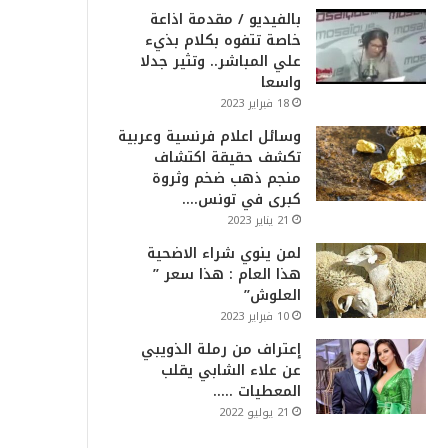
بالفيديو / مقدمة اذاعة
خاصة تتفوه بكلام بذيء
علي المباشر.. وتثير جدلا
واسعا
18 فبراير 2023
وسائل اعلام فرنسية وعربية
تكشف حقيقة اكتشاف
منجم ذهب ضخم وثروة
كبرى في تونس….
21 يناير 2023
لمن ينوي شراء الاضحية
هذا العام : هذا سعر ”
العلوش”
10 فبراير 2023
إعتراف من رملة الذويبي
عن علاء الشابي يقلب
المعطيات …..
21 يوليو 2022