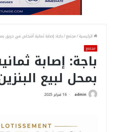
الرئيسية
/
مجتمع
/
باجة: إصابة ثمانية أشخاص في حريق بمحل 
مجتمع
باجة: إصابة ثما
بمحل لبيع البنزين 
admin
16 فبراير 2025