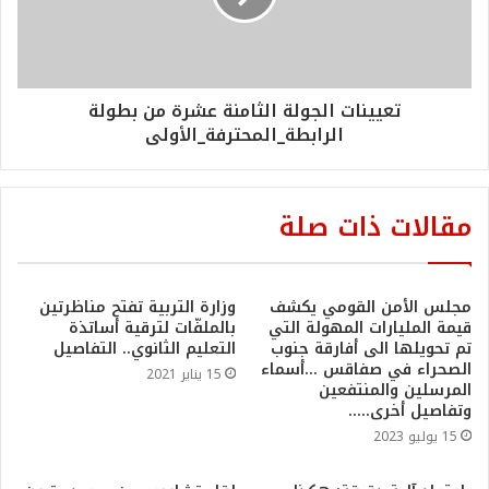
تعيينات الجولة الثامنة عشرة من بطولة
الرابطة_المحترفة_الأولى
مقالات ذات صلة
مجلس الأمن القومي يكشف
وزارة التربية تفتح مناظرتين
قيمة المليارات المهولة التي
بالملفّات لترقية أساتذة
تم تحويلها الى أفارقة جنوب
التعليم الثانوي.. التفاصيل
الصحراء في صفاقس …أسماء
15 يناير 2021
المرسلين والمنتفعين
وتفاصيل أخرى…..
15 يوليو 2023