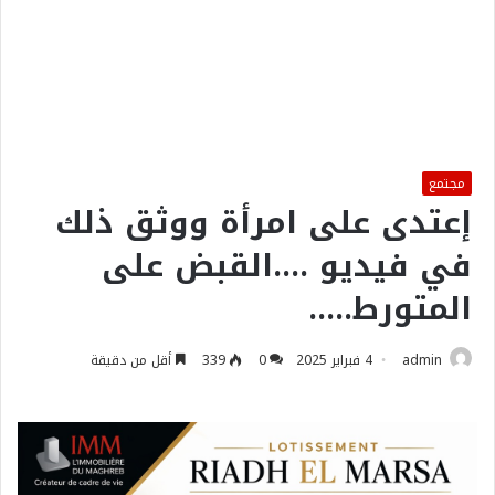
مجتمع
إعتدى على امرأة ووثق ذلك
في فيديو ….القبض على
المتورط…..
admin
4 فبراير 2025
0
339
أقل من دقيقة