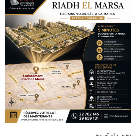
تونس / آم_آم_نيوز