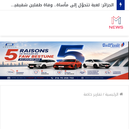
الجزائر: لعبة تتحوّل إلى مأساة.. وفاة طفلين شقيقين اختناقا داخل صندوق سيارة…وهكذا نجاح الثالث بأعجوبة
الرئيسية
/
تقارير خاصة