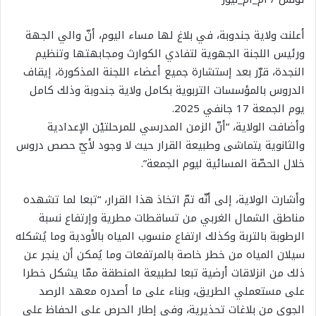
أعلنت ولاية جندوبة، في بلاغ لها مساء اليوم، أنّ والي الجهة
ورئيس اللجنة الجهوية لتفادي الكوارث ومجابهتها وتنظيم
النجدة، قرّر بعد إستشارة جميع أعضاء اللجنة المذكورة، إيقاف
الدروس بالمؤسسات التربوية بكامل ولاية جندوبة وذلك كامل
يوم الجمعة 17 جانفي 2025.
وأضافت الولاية، “أنّ الزمن المدرسي للمرحلتيْن الإعدادية
والثانوية يتماشى وطبيعة القرار حيث لا وجود لأيّ حصص دروس
خلال الحصّة المسائية ليوم الجمعة”.
وأشارت الولاية، إلى أنّه تمّ اتخاذ هذا القرار، “تبعا لما تشهده
مناطق الشمال الغربي من تساقطات مطرية وإرتفاع نسبة
الرطوبة بالتربة وكذلك ارتفاع منسوب المياه بالأودية وما يُشكله
سيلان المياه من خطر خاصة بالمرتفعات وما يُمكن أن ينجر عن
ذلك من انزلاقات أرضية تبعا لطبيعة المنطقة ممّا يشكل خطرا
على مستعملي الطريق، وبناء على ما أصدره معهد الرصد
الجوي من بلاغات تحذيرية، وفي إطار الحرص على الحفاظ على