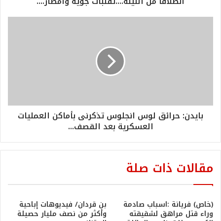
انطلاقا من الليلة....تقلبات جوية وأمطار....
بايدن: حرائق لوس انجلوس تذكرنى بأماكن العمليات
العسكرية بعد القصف...
مقالات ذات صلة
(خاص) فريانة :اسباب صادمة
بن قردان/ فيديوهات إباحية
وراء قتل مراهق لشقيقته
وأكثر من نصف مليار حصيلة