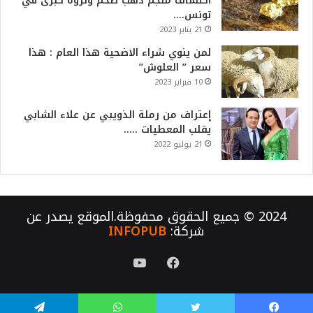
اكتشاف منجم ذهب ضخم وثروة كبرى في
تونس….
21 يناير 2023
لمن ينوي شراء الاضحية هذا العام : هذا
سعر ” العلوش”
10 فبراير 2023
إعتراف من رملة الذويبي عن علاء الشابي
يقلب المعطيات …..
21 يوليو 2022
2024 © جميع الحقوق محفوظة.الموقع يصدر عن
شركة:
INFOPUB
فيسبوك
يوتيوب