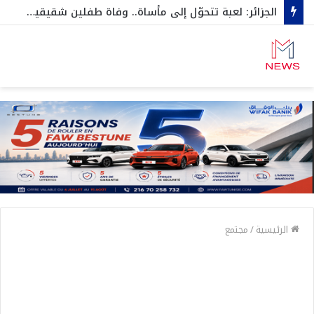
الجزائر: لعبة تتحوّل إلى مأساة.. وفاة طفلين شقيقين اختناقا داخل صندوق سيارة…وهكذا نجاح الثالث بأعجوبة
الرئيسية
/
مجتمع