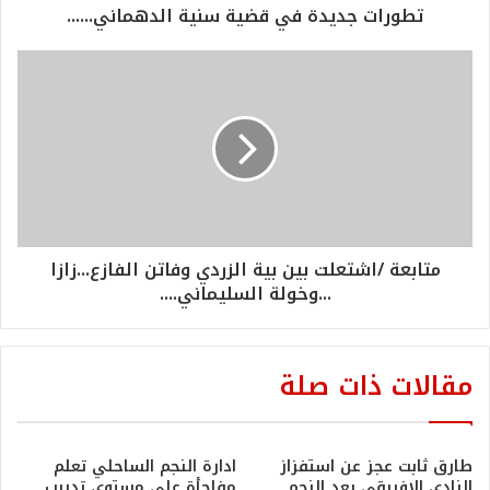
تطورات جديدة في قضية سنية الدهماني......
متابعة /اشتعلت بين بية الزردي وفاتن الفازع...زازا
...وخولة السليماني....
مقالات ذات صلة
طارق ثابت عجز عن استفزاز
ادارة النجم الساحلي تعلم
النادي الإفريقي بعد النجم
مفاجأة على مستوى تدريب