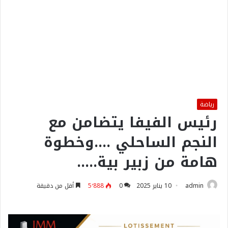
رياضة
رئيس الفيفا يتضامن مع
النجم الساحلي ….وخطوة
هامة من زبير بية…..
admin
10 يناير 2025
0
5٬888
أقل من دقيقة