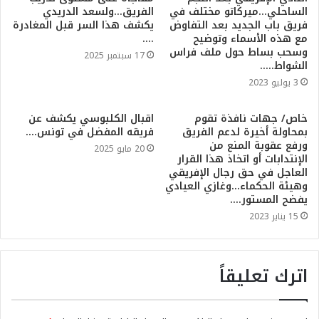
الساحلي…ميركاتو مختلف في
الفريق…ولسعد الدريدي
فريق باب الجديد بعد التفاوض
يكشف هذا السر قبل المغادرة
مع هذه الأسماء وتوضيح
….
وسحب بساط حول ملف فراس
17 سبتمبر 2025
الشواط…..
3 يوليو 2023
خاص/ جهات نافذة تقوم
اقبال الكلبوسي يكشف عن
بمحاولة أخيرة لدعم الفريق
فريقه المفضل في تونس….
ورفع عقوبة المنع من
20 مايو 2025
الإنتدابات أو اتخاذ هذا القرار
العاجل في حق رجال الإفريقي
وهيئة الحكماء…وغازي العيادي
يفضح المستور….
15 يناير 2023
اترك تعليقاً