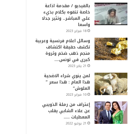
بالفيديو / مقدمة اذاعة
خاصة تتفوه بكلام بذيء
علي المباشر.. وتثير جدلا
واسعا
18 فبراير 2023
وسائل اعلام فرنسية وعربية
تكشف حقيقة اكتشاف
منجم ذهب ضخم وثروة
كبرى في تونس….
21 يناير 2023
لمن ينوي شراء الاضحية
هذا العام : هذا سعر ”
العلوش”
10 فبراير 2023
إعتراف من رملة الذويبي
عن علاء الشابي يقلب
المعطيات …..
21 يوليو 2022