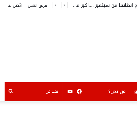
من بينهم نانسي ..جورج وسوف. ..هيفاء وهبي وثامر حين …مفاجآت كبرى على مسرح قرطاج انطلاقا من سبتمبر ….اكبر مشاهير الفن العربي في تونس
فريق العمل
اتّصل بنا
فيسبوك
يوتيوب
بحث
من نحن؟
عن