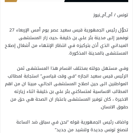
تونس / آم_آم_نيوز
تحوَّل رئيس الجمهورية قيس سعيد عصر يوم أمس الإربعاء 27
نوفمبر إلى مدينة بئر علي بن خليفة ،حيث زار المستشفى
الميداني الذي أذن بتركيزه في انتظار الإنتهاء من أشغال إصلاح
المستشفى بالمدينة المذكورة.
وفي مستهل جولته بمختلف اقسام هذا المستشفى ثمن
الرئيس قيس سعيد انجازه “في وقت قياسي” استجابة لمطالب
المواطنين الى حين اصلاح المستشفى الحالي، مبينا ان من اهم
المطالب الاساسية لمتساكني بئر علي بن خليفة اثناء زيارته
الاخيرة ، كان توفير المستشفى باعتبار ان الصحة هي حق من
حقوق الانسان.
واضاف رئيس الجمهورية قوله “نحن في سباق ضد الساعة
لنصنع تونس جديدة ولنشيد من جديد”