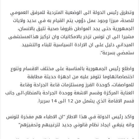
وتطرق رئيس الدولة الى الوضعية المتردية للمرفق العمومي
للصحة، مبرزا وجود عمل دؤوب يتم القيام به في عديد ولايات
الجمهورية حتى يجد المواطن ظروفا صحية تليق بالانسان،
مشيرا الى ان تونس تزخر بالامكانيات وان تركيز هذالمستشفى
الميداني دليل على ان الارادة السياسية للبناء والتشييد
ستمضي بسرعة”.
واطلع رئيس الجمهورية بالمناسبة على مختلف الاقسام وتنوع
اختصاصاتهاوما تتوفر عليه من اجهزة حديثة مطابقة
للمواصفات، كوحدة الفرز ومستلزمات قاعة الجراحة وقاعة
العناية المركزة وقسم الاشعة ووحدة الجراحة بالمنظار،الى جانب
قسم الاقامة الذي يشمل من 12 الى 14 سريرا.
واكد رئيس الدولة في هذا الاطار “ان الاطباء هم مفخرة لتونس
وانه ينبغي ايجاد نظام قانوني جديد لترغيبهم وتحفيزهم”