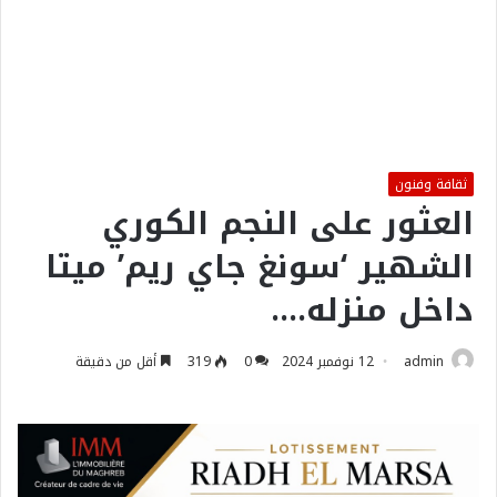
ثقافة وفنون
العثور على النجم الكوري
الشهير ‘سونغ جاي ريم’ ميتا
داخل منزله….
admin
12 نوفمبر 2024
0
319
أقل من دقيقة