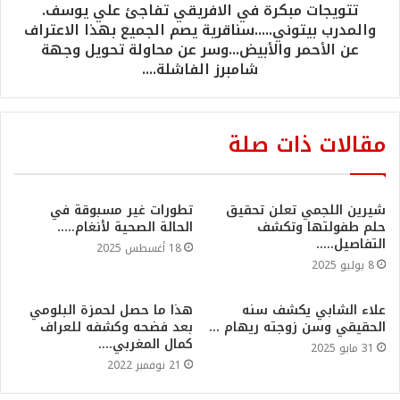
تتويجات مبكرة في الافريقي تفاجئ علي يوسف.
والمدرب بيتوني.....سناقرية يصم الجميع بهذا الاعتراف
عن الأحمر والأبيض...وسر عن محاولة تحويل وجهة
شامبرز الفاشلة....
مقالات ذات صلة
شيرين اللجمي تعلن تحقيق
تطورات غير مسبوقة في
حلم طفولتها وتكشف
الحالة الصحية لأنغام…..
التفاصيل…..
18 أغسطس 2025
8 يوليو 2025
علاء الشابي يكشف سنه
هذا ما حصل لحمزة البلومي
الحقيقي وسن زوجته ريهام …
بعد فضحه وكشفه للعراف
كمال المغربي….
31 مايو 2025
21 نوفمبر 2022