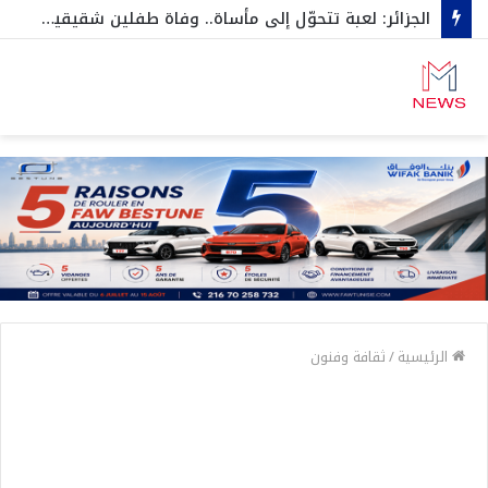
الجزائر: لعبة تتحوّل إلى مأساة.. وفاة طفلين شقيقين اختناقا داخل صندوق سيارة…وهكذا نجاح الثالث بأعجوبة
الرئيسية
/
ثقافة وفنون