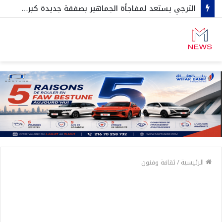
الترجي يستعد لمفاجأة الجماهير بصفقة جديدة كبرى … خيسوس يفاجئ الجميع …وثنائي المنتخب يحسم قراره بشأن عرض المكشخة
الرئيسية
/
ثقافة وفنون