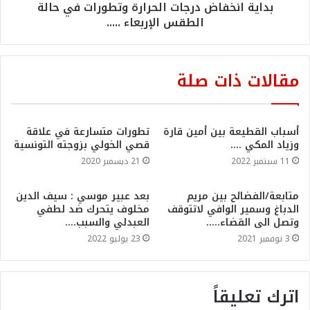
بداية انخفاض درجات الحرارة وتطورات في حالة
الطقس الإربعاء .....
مقالات ذات صلة
أسباب القطيعة بين أمين قارة
تطورات متسارعة في علاقة
وزياد المكي ….
قصي الخولي بزوجته التونسية
11 سبتمبر 2022
21 ديسمبر 2020
متابعة/الفضائح بين مريم
بعد عبير موسي : سيف الدين
الدباغ وسمير الوافي لاتتوقف
مخلوف يتحرك ضد لطفي
وتصل الى القضاء…..
العبدلي والسبب….
3 نوفمبر 2021
23 يوليو 2022
اترك تعليقاً