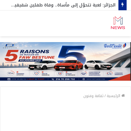
الجزائر: لعبة تتحوّل إلى مأساة.. وفاة طفلين شقيقين اختناقا داخل صندوق سيارة…وهكذا نجاح الثالث بأعجوبة
الرئيسية
/
ثقافة وفنون