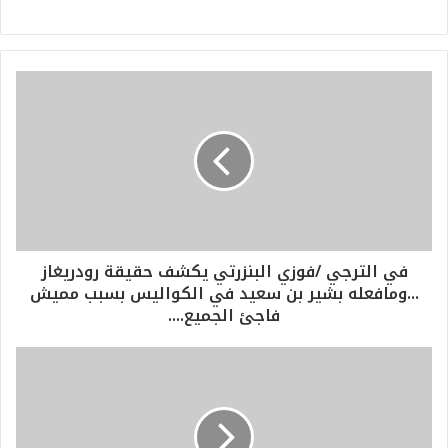
في الترجي /فوزي البنزرتي يكشف حقيقة رودريغاز
...ومافعله بشير بن سعيد في الكواليس بسبب مميش
فاجئ الجميع....