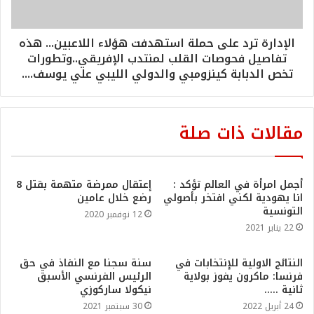
الإدارة ترد على حملة استهدفت هؤلاء اللاعبين... هذه
تفاصيل فحوصات القلب لمنتدب الإفريقي..وتطورات
تخص الدبابة كينزومبي والدولي الليبي علي يوسف....
مقالات ذات صلة
أجمل امرأة في العالم تؤكد :
إعتقال ممرضة متهمة بقتل 8
انا يهودية لكني افتخر بأصولي
رضع خلال عامين
التونسية
12 نوفمبر 2020
22 يناير 2021
النتائج الاولية للإنتخابات في
سنة سجنا مع النفاذ في حق
فرنسا: ماكرون يفوز بولاية
الرئيس الفرنسي الأسبق
ثانية …..
نيكولا ساركوزي
24 أبريل 2022
30 سبتمبر 2021