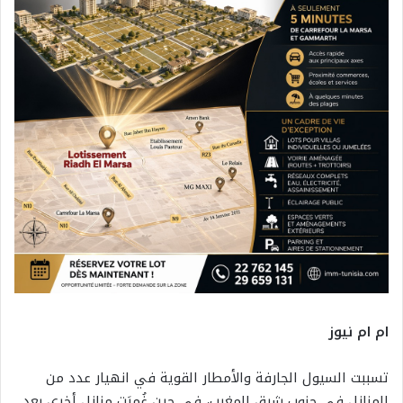
ام ام نيوز
تسببت السيول الجارفة والأمطار القوية في انهيار عدد من
المنازل في جنوب شرق المغرب، في حين غُمِرَت منازل أخرى بعد