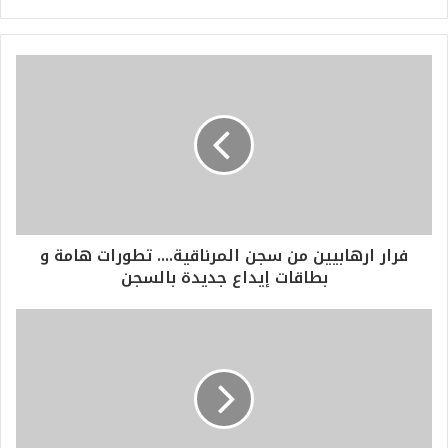
فرار ارهابيين من سجن المرناقية.... تطورات هامة و
بطاقات إيداع جديدة بالسجن