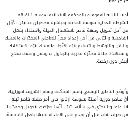
أذنت النيابة العمومية بالمحكمة الابتدائية سوسة 1 لفرقة
الشرطة العدلية سوسة المدينة بمباشرة محضريْن عدلييْن الأوّل
من أجل تحويل وجهة قاصر باستعمال الحيلة والاعتداء بفعل
الفاحشة والثاني من أجل إعداد محلّ لتعاطي المخدّرات والمسك
والنقل والتوسّط والتسليم بنيّة الاتّجار والمسك بنيّة الاستهلاك
واستهلاك مادة مخدّرة مدرجة بالجدول ب وحمل ومسك سلاح
أبيض دون رخصة.
وأوضح الناطق الرسمي باسم المحكمة وسام الشريف لموزاييك
أنّ عناصر دورية أمنيّة بسوسة ارتابوا في أمر طفلة قاصر تبلغ
14 عاما وبالتحرّي في شأنها تبيّن أنّها تعرّضت لتحويل وجهتها
من طرف شاب قبل أن يقدم على الاعتداء عليها بفعل الفاحشة.