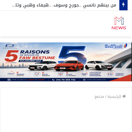
من بينهم نانسي ..جورج وسوف. ..هيفاء وهبي وثامر حين …مفاجآت كبرى على مسرح قرطاج انطلاقا من سبتمبر ….اكبر مشاهير الفن العربي في تونس
الرئيسية
/
مجتمع