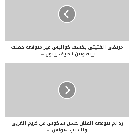
مرتضى الفتيتي يكشف كواليس غير متوقعة حصلت
بينه وبين ناصيف زيتون.....
رد لم يتوقعه الفنان حسن شاكوش من كريم الغربي
والسبب ...تونس ...