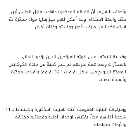
وأضاف الشريف أنّ الفرقة المذكورة داهمت منزل الجاني أين
جدّت واقعة الاعتداء، وقد أمكن لهم حجز بقايا مواد مخدّرة تمّ
استهلاكها من طرف الأخير ووالدته وفتاة أخرى.
وقد تمّ التعرّف على هويّة المروّجين الذين زوّدوا الجاني
بالمخدّرات وبمداهمة منزلهم تم حجز كمية من مادة الكوكايين
المعدّة للترويج في شكل لفافات ( 32 لفافة) وأقراص مخدّرة
وأسلحة بيضاء.
وبمراجعة النيابة العمومية أذنت للفرقة المذكورة بالاحتفاظ بـ 11
شخصا أغلبهم محلّ تفتيش لوحدات أمنية وقضائية مختلفة
والأبحاث متواصلة