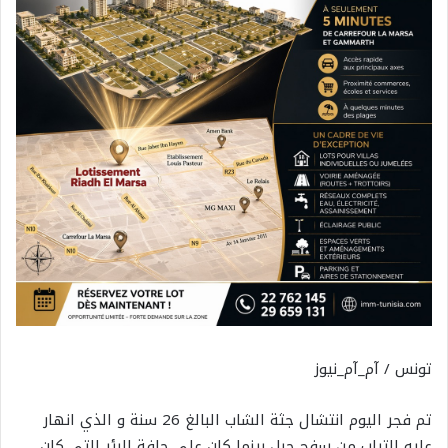
تونس / آم_آم_نيوز
تم فجر اليوم انتشال جثة الشاب البالغ 26 سنة و الذي انهار
عليه التراب من سفح جبل بينما كان على حافة البئر التي كان