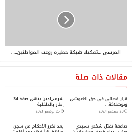
المرسى ...تفكيك شبكة خطيرة روعت المواطنين.....
مقالات ذات صلة
قرار قضائي في حق الغنوشي
شرف_لدين ينهي صفة 34
وبوشلاكة…
إطار بالداخلية
20 سبتمبر 2024
25 نوفمبر 2021
صاعقة تقتل شخص بسيدي
بعد تكرر الأحكام من سجن
بوزيد…رياح قوية بعدة ولايات
مراهق 6 أشهر بعد أكله ”