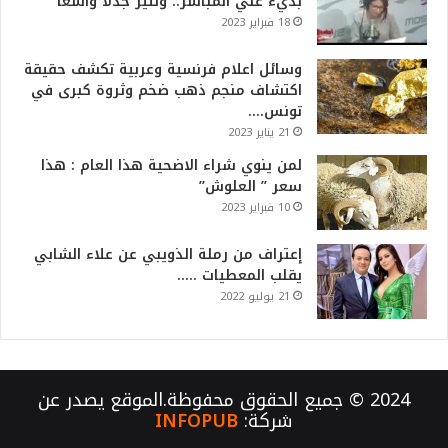
بذيء علي المباشر.. وتثير جدلا واسعا
18 فبراير 2023
وسائل اعلام فرنسية وعربية تكشف حقيقة
اكتشاف منجم ذهب ضخم وثروة كبرى في
تونس….
21 يناير 2023
لمن ينوي شراء الاضحية هذا العام : هذا
سعر ” العلوش”
10 فبراير 2023
إعتراف من رملة الذويبي عن علاء الشابي
يقلب المعطيات …..
21 يوليو 2022
2024 © جميع الحقوق محفوظة.الموقع يصدر عن
شركة:
INFOPUB