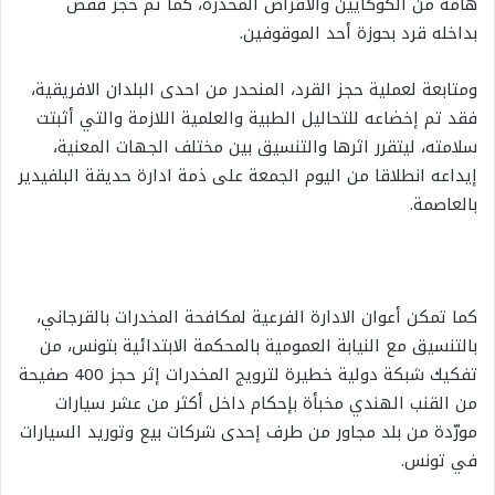
هامة من الكوكايين والأقراص المخدرة، كما تم حجز قفص
بداخله قرد بحوزة أحد الموقوفين.
ومتابعة لعملية حجز القرد، المنحدر من احدى البلدان الافريقية،
فقد تم إخضاعه للتحاليل الطبية والعلمية اللازمة والتي أثبتت
سلامته، ليتقرر اثرها والتنسيق بين مختلف الجهات المعنية،
إيداعه انطلاقا من اليوم الجمعة على ذمة ادارة حديقة البلفيدير
بالعاصمة.
كما تمكن أعوان الادارة الفرعية لمكافحة المخدرات بالقرجاني،
بالتنسيق مع النيابة العمومية بالمحكمة الابتدائية بتونس، من
تفكيك شبكة دولية خطيرة لترويج المخدرات إثر حجز 400 صفيحة
من القنب الهندي مخبأة بإحكام داخل أكثر من عشر سيارات
مورّدة من بلد مجاور من طرف إحدى شركات بيع وتوريد السيارات
في تونس.