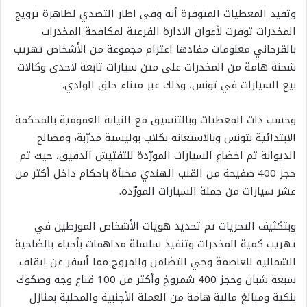
وتفيد المعطيات المتوفرة أنه وفي اطار التصدي لظاهرة ترويج
المخدرات توفرت لأعوان الادارة الفرعية لمكافحة المخدرات
بالقرجاني معلومات مفادها اعتزام مجموعة من الأشخاص تهريب
شحنة هامة من المخدرات على متن سيارات تابعة لاحدى وكالات
بيع السيارات في تونس، وذلك عبر ميناء حلق الوادي.
وحسب ذات المعطيات وبالتنسيق مع النيابة العمومية بالمحكمة
الابتدائية بتونس وبالاستعانة بكلاب بوليسية مدرّبة، ومصالح
الديوانة تم اخضاع السيارات المورّدة للتفتيش الدقيق، حيث تم
حجز 400 صفيحة من القنب الهندي مخبأة باحكام داخل أكثر من
عشر سيارات من جملة السيارات المورّدة.
وبتكثيف التحريات تم تحديد هويات الأشخاص المورطين في
تهريب كمية المخدرات وتنفيذ سلسلة مداهمات بأحياء بالضاحية
الشمالية للعاصمة وحي التضامن والمروج مما أسفر عن ايقاف
سبعة شبان وحجز 400 شمروخ وأكثر من 100 قناع وجه وصكوك
بنكية ومبالغ مالية هامة من العملة الأجنبية والمحلية بمنازل