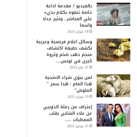
بالفيديو / مقدمة اذاعة
خاصة تتفوه بكلام بذيء
علي المباشر.. وتثير جدلا
واسعا
18 فبراير 2023
وسائل اعلام فرنسية وعربية
تكشف حقيقة اكتشاف
منجم ذهب ضخم وثروة
كبرى في تونس….
21 يناير 2023
لمن ينوي شراء الاضحية
هذا العام : هذا سعر ”
العلوش”
10 فبراير 2023
إعتراف من رملة الذويبي
عن علاء الشابي يقلب
المعطيات …..
21 يوليو 2022