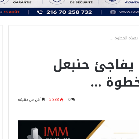
 بهذه الخطوة …
 يفاجئ حنبعل
خطوة …
0
5٬333
أقل من دقيقة