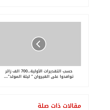
حسب التقديرات الأولية...700 الف زائر
توافدوا على القيروان " ليلة المولد"....
مقالات ذات صلة