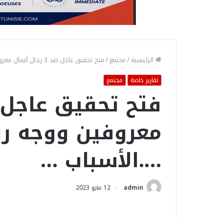
الرئيسية
/
مجتمع
/
فتح تحقيق عاجل ضد 3 رجال أعمال معروفين ووجه رياضي بارز ….الأسباب …
تقارير خاصة
مجتمع
معروفين ووجه ري
….الأسباب …
admin
12 مايو 2023