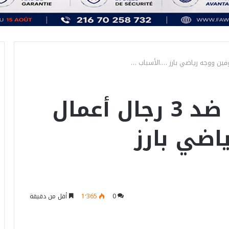
فتح تحقيق عاجل ضد 3 رجال أعمال
اضي بارز
0
1٬365
أقل من دقيقة