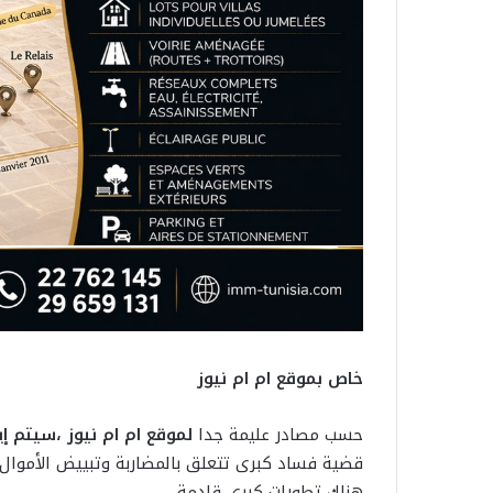
خاص بموقع ام ام نيوز
حسب مصادر عليمة جدا
لموقع ام ام نيوز ،سيتم إيقاف 3 رجال أعمال معروفين ووجه
قضية فساد كبرى تتعلق بالمضاربة وتبييض الأموال 
هناك تطورات كبرى قادمة .