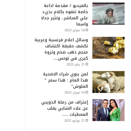
بالفيديو / مقدمة اذاعة
خاصة تتفوه بكلام بذيء
علي المباشر.. وتثير جدلا
واسعا
18 فبراير 2023
وسائل اعلام فرنسية وعربية
تكشف حقيقة اكتشاف
منجم ذهب ضخم وثروة
كبرى في تونس….
21 يناير 2023
لمن ينوي شراء الاضحية
هذا العام : هذا سعر ”
العلوش”
10 فبراير 2023
إعتراف من رملة الذويبي
عن علاء الشابي يقلب
المعطيات …..
21 يوليو 2022