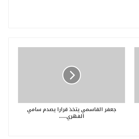
جعفر القاسمي يتخذ قرارا يصدم سامي
الفهري......