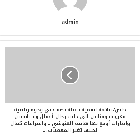
admin
خاص/ قائمة اسمية ثقيلة تضم حتى وجوه رياضية
معروفة وفنانين الى جانب رجال أعمال وسياسيبن
واطارات أوقع بها هاتف الغنوشي .. واعترافات كمال
لطيف تغير المعطيات ...