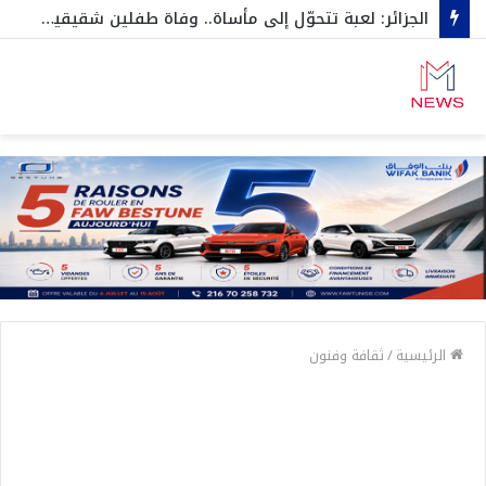
الجزائر: لعبة تتحوّل إلى مأساة.. وفاة طفلين شقيقين اختناقا داخل صندوق سيارة…وهكذا نجاح الثالث بأعجوبة
الرئيسية
/
ثقافة وفنون