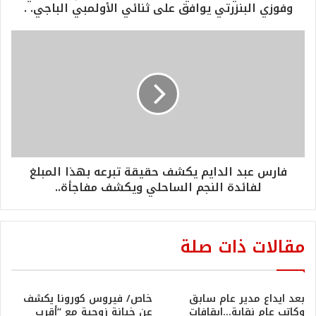
وفوزي البنزرتي يوافق على ثنائي الأولمبي الباجي. .
فارس عبد الدايم يكشف حقيقة تبرعه بهذا المبلغ
لفائدة النجم الساحلي ويكشف مفاجأة..
مقالات ذات صلة
بعد ايداع مدير عام سابق
خاص/ فيروس كورونا يكشف
وكاتب عام نقابة…ايقافات
عن خيانة زوجية مع “أقرب