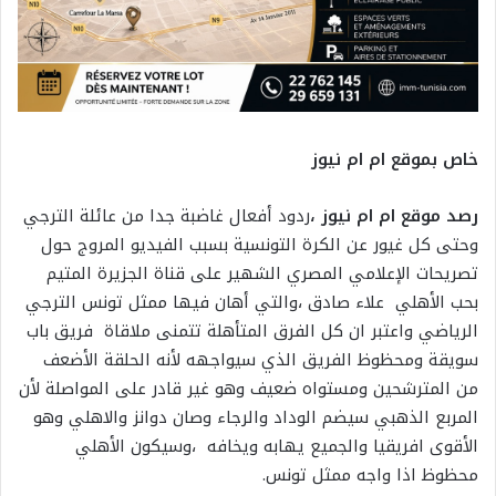
خاص بموقع ام ام نيوز
رصد موقع ام ام نيوز ،
ردود أفعال غاضبة جدا من عائلة الترجي
وحتى كل غيور عن الكرة التونسية بسبب الفيديو المروج حول
تصريحات الإعلامي المصري الشهير على قناة الجزيرة المتيم
بحب الأهلي علاء صادق ،والتي أهان فيها ممثل تونس الترجي
الرياضي واعتبر ان كل الفرق المتأهلة تتمنى ملاقاة فريق باب
سويقة ومحظوظ الفريق الذي سيواجهه لأنه الحلقة الأضعف
من المترشحين ومستواه ضعيف وهو غير قادر على المواصلة لأن
المربع الذهبي سيضم الوداد والرجاء وصان دوانز والاهلي وهو
الأقوى افريقيا والجميع يهابه ويخافه ،وسيكون الأهلي
محظوظ اذا واجه ممثل تونس.