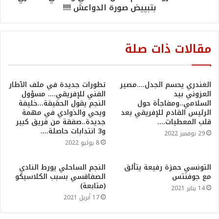
بتبييض صورة الدواعش !!!!
مقالات ذات صلة
الغندري يحسم الجدل….مصير
تطورات جديدة في ملف الٱطار
العزوني بيد
الفني للإفريقي…. مسؤول
السلامي..ومفاجأة حول
النجم يقول الحقيقة…خليفة
الرئيس القادم للإفريقي بعد
ويحي والذوادي في مهمة
قلب المعطيات….
جديدة..صفقة من فريق كبير
و3 انتدابات حاصلة….
29 نوفمبر 2022
8 يوليو 2022
التونسي حمزة رفيعة يتألق
النجم الساحلي يورط النادي
مع جوفنتس
الصفاقسي بسبب الكلاسيكو
(متابعة)
14 يناير 2021
17 أبريل 2021