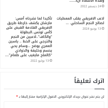
وهذه الأسماء ال3……
24 ديسمبر 2022
لاعب الافريقي يقلب المعطيات
تأكيدا لما نشرناه أمس:
لصالح النجم الساحلي. …
مارشان يكشف خارطة طريق
الافريقي القادمة القبض على
13 يونيو 2024
كأس تونس..البطولة
“والكاف”..لاعبين من النجم
والترجي على الخط .. ياسين
العمري يوضح …وسام يحي
يحسم وخليفة والذوادي
“كالملح مايغيب على طعام”….
13 يوليو 2022
اترك تعليقاً
لن يتم نشر عنوان بريدك الإلكتروني.
الحقول الإلزامية مشار إليها بـ
*