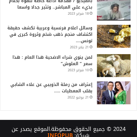
بالفيديو / مقدمة اذاعة خاصة تتفوه بكلام
بذيء علي المباشر.. وتثير جدلا واسعا
18 فبراير 2023
وسائل اعلام فرنسية وعربية تكشف حقيقة
اكتشاف منجم ذهب ضخم وثروة كبرى في
تونس….
21 يناير 2023
لمن ينوي شراء الاضحية هذا العام : هذا
سعر ” العلوش”
10 فبراير 2023
إعتراف من رملة الذويبي عن علاء الشابي
يقلب المعطيات …..
21 يوليو 2022
2024 © جميع الحقوق محفوظة.الموقع يصدر عن
شركة:
INFOPUB