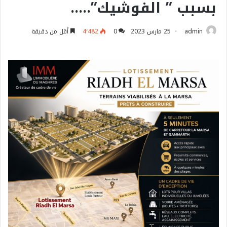
بسبب ” الفوشيك”…..
admin
25 مارس 2023
0
4٬482
أقل من دقيقة