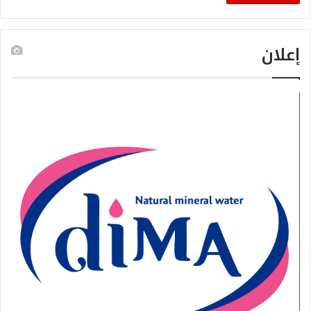
إعلان