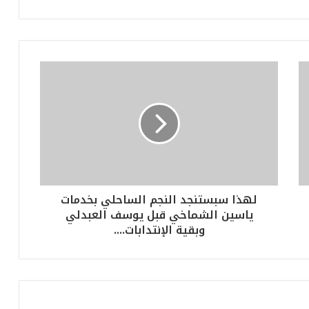
لهذا سبستنجد النجم الساحلي بخدمات
ياسين الشماخي قبل يوسف العبدلي
وبقية الإنتدابات....