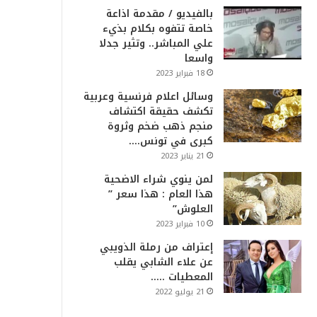
بالفيديو / مقدمة اذاعة
خاصة تتفوه بكلام بذيء
علي المباشر.. وتثير جدلا
واسعا
18 فبراير 2023
وسائل اعلام فرنسية وعربية
تكشف حقيقة اكتشاف
منجم ذهب ضخم وثروة
كبرى في تونس….
21 يناير 2023
لمن ينوي شراء الاضحية
هذا العام : هذا سعر ”
العلوش”
10 فبراير 2023
إعتراف من رملة الذويبي
عن علاء الشابي يقلب
المعطيات …..
21 يوليو 2022