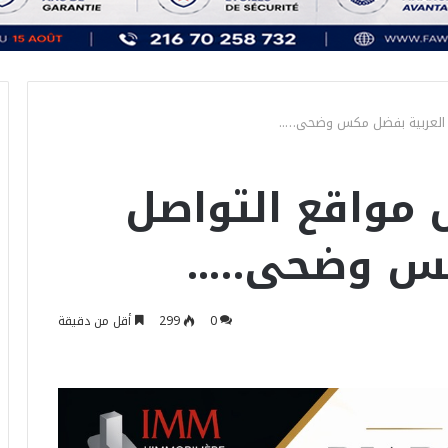
ل العربية بفضل مكس وضحى…..
 مواقع التواصل
كس وضحى…..
0
299
أقل من دقيقة