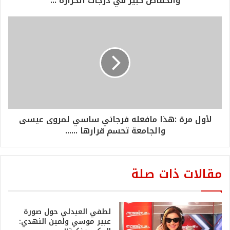
وانخفاض كبير في درجات الحرارة ...
لأول مرة :هذا مافعله فرجاني ساسي لمروى عيسى
والجامعة تحسم قرارها ......
مقالات ذات صلة
لطفي العبدلي حول صورة
عبير موسي ولمين النهدي: