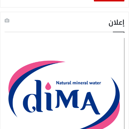
إعلان