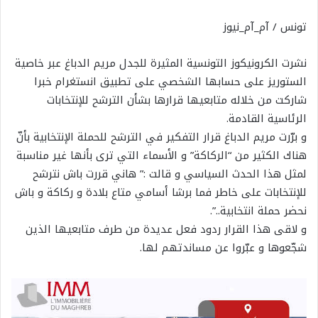
تونس / آم_آم_نيوز
نشرت الكرونيكوز التونسية المثيرة للجدل مريم الدباغ عبر خاصية
الستوريز على حسابها الشخصي على تطبيق انستغرام خبرا
شاركت من خلاله متابعيها قرارها بشأن الترشح للإنتخابات
الرئاسية القادمة.
و برّرت مريم الدباغ قرار التفكير في الترشح للحملة الإنتخابية بأنّ
هناك الكثير من “الركاكة” و الأسماء التي ترى بأنها غير مناسبة
لمثل هذا الحدث السياسي و قالت :” هاني قررت باش نترشح
للإنتخابات على خاطر فما برشا أسامي متاع بلادة و ركاكة و باش
نحضر حملة انتخابية..”.
و لاقى هذا القرار ردود فعل عديدة من طرف متابعيها الذين
شجّعوها و عبّروا عن مساندتهم لها.