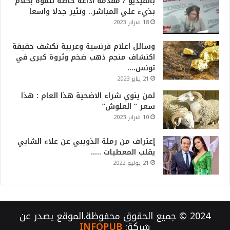
بالفيديو / مقدمة اذاعة خاصة تتفوه بكلام
بذيء علي المباشر.. وتثير جدلا واسعا
18 فبراير 2023
وسائل اعلام فرنسية وعربية تكشف حقيقة
اكتشاف منجم ذهب ضخم وثروة كبرى في
تونس….
21 يناير 2023
لمن ينوي شراء الاضحية هذا العام : هذا
سعر ” العلوش”
10 فبراير 2023
إعتراف من رملة الذويبي عن علاء الشابي
يقلب المعطيات …..
21 يوليو 2022
2024 © جميع الحقوق محفوظة.الموقع يصدر عن
شركة:
INFOPUB